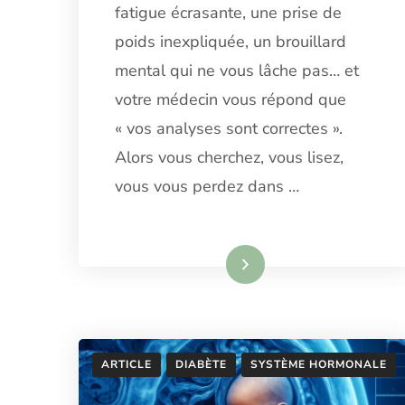
fatigue écrasante, une prise de
SYMPTÔMES
ET
poids inexpliquée, un brouillard
LES
mental qui ne vous lâche pas… et
PISTES
D’ACCOMPAGNEMENT
votre médecin vous répond que
(2026)
« vos analyses sont correctes ».
Alors vous cherchez, vous lisez,
vous vous perdez dans …
Lire la suite
ARTICLE
DIABÈTE
SYSTÈME HORMONALE