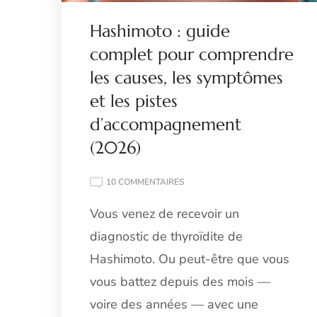
Hashimoto : guide
complet pour comprendre
les causes, les symptômes
et les pistes
d’accompagnement
(2026)
SUR
10 COMMENTAIRES
HASHIMOTO
Vous venez de recevoir un
:
GUIDE
diagnostic de thyroïdite de
COMPLET
POUR
Hashimoto. Ou peut-être que vous
COMPRENDRE
vous battez depuis des mois —
LES
CAUSES,
voire des années — avec une
LES