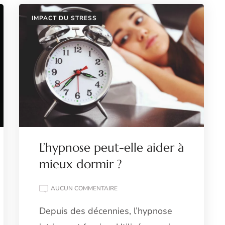
IMPACT DU STRESS
L’hypnose peut-elle aider à
mieux dormir ?
L’HYPNOSE
AUCUN COMMENTAIRE
PEUT-
Depuis des décennies, l’hypnose
ELLE
AIDER