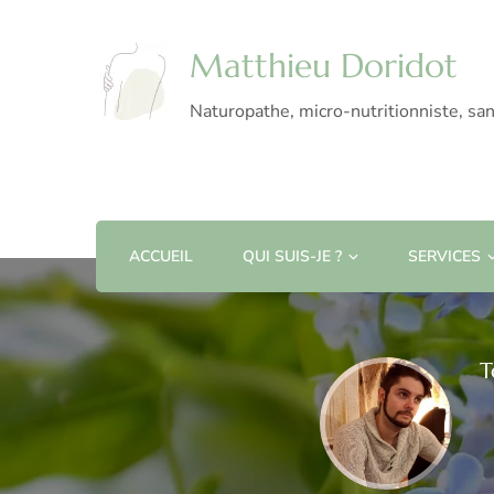
Matthieu Doridot
Naturopathe, micro-nutritionniste, san
ACCUEIL
QUI SUIS-JE ?
SERVICES
T