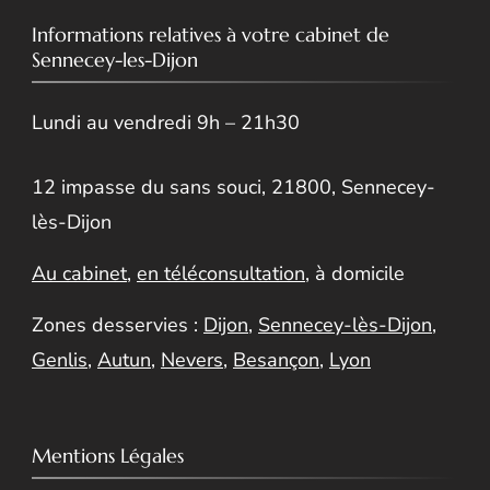
Informations relatives à votre cabinet de
Sennecey-les-Dijon
Lundi au vendredi 9h – 21h30
12 impasse du sans souci, 21800, Sennecey-
lès-Dijon
Au cabinet
,
en téléconsultation
, à domicile
Zones desservies :
Dijon
,
Sennecey-lès-Dijon
,
Genlis
,
Autun
,
Nevers
,
Besançon
,
Lyon
Mentions Légales