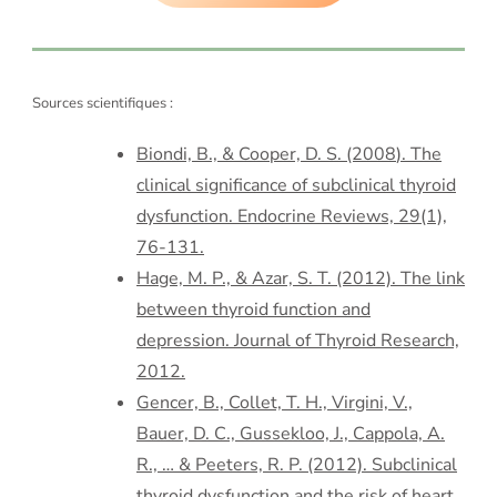
Sources scientifiques :
Biondi, B., & Cooper, D. S. (2008
). The
clinica
l significance of subclinical thyroid
dysfunction. Endocrine Reviews, 29(1),
76-131.
Hage, M. P., & Azar, S. T. (2012). The link
between thyroid function and
depression. Journal of Thyroid Research,
2012.
Gencer, B., Collet, T. H., Virgini, V.,
Bauer, D. C., Gussekloo, J., Cappola, A.
R., … & Peeters, R. P. (2012). Subclinical
thyroid dysfunction and the risk of heart