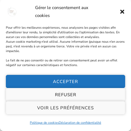
Gérer le consentement aux
cookies
Pour offrir les meilleures expériences, nous analysons les pages visitées afin
d'améliorer leur rendu, la simplicité d'utilisation ou l'optimisation des textes. En
aucun cas vos données personnelles sont collectées et analysées.
Aucun cookie marketing n'est utilisé. Aucune information (puisque nous n'en avons
Article
Fonctionnement de notre organisme
Impact du
pas), n'est revendu à un organisme tierce. Votre vie privée n'est en aucun cas
stress
Maladie auto-immune
Maladie auto-immune :
impactée.
thyroïde
Système hormonale
Le fait de ne pas consentir ou de retirer son consentement peut avoir un effet
Hashimoto : guide complet pour
négatif sur certaines caractéristiques et fonctions.
comprendre les causes, les symptômes et les
pistes d’accompagnement (2026)
ACCEPTER
REFUSER
VOIR LES PRÉFÉRENCES
Réserver maintenant
Politique de cookies
Déclaration de confidentialité